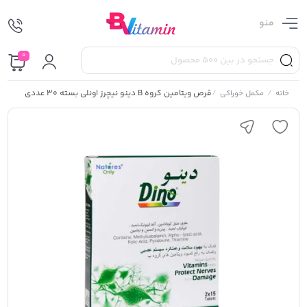
منو
0
/
/
قرص ویتامین گروه B دینو نیچرز اونلی بسته 30 عددی
خانه
مکمل خوراکی