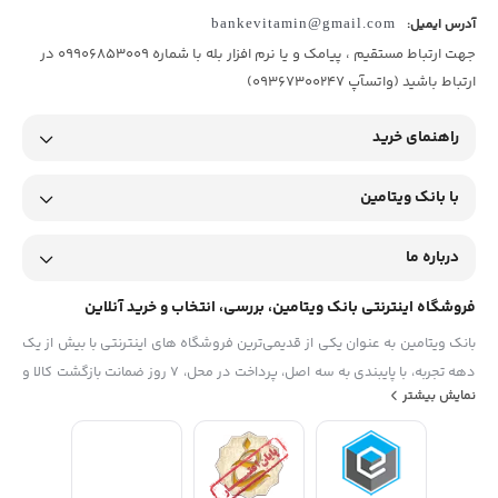
آدرس ایمیل:
bankevitamin@gmail.com
جهت ارتباط مستقیم ، پیامک و یا نرم افزار بله با شماره 09906853009 در
ارتباط باشید (واتسآپ 09367300247)
راهنمای خرید
با بانک ویتامین
درباره ما
فروشگاه اینترنتی بانک ویتامین، بررسی، انتخاب و خرید آنلاین
بانک ویتامین به عنوان یکی از قدیمی‌ترین فروشگاه های اینترنتی با بیش از یک
دهه تجربه، با پایبندی به سه اصل، پرداخت در محل، ۷ روز ضمانت بازگشت کالا و
نمایش بیشتر
تضمین اصل‌بودن کالا موفق شده تا همگام با فروشگاه‌های معتبر جهان، به
بزرگ‌ترین فروشگاه اینترنتی ایران تبدیل شود. به محض ورود به سایت
دیجی‌کالا با دنیایی از کالا رو به رو می‌شوید! هر آنچه که نیاز دارید و به ذهن
شما خطور می‌کند در اینجا پیدا خواهید کرد.