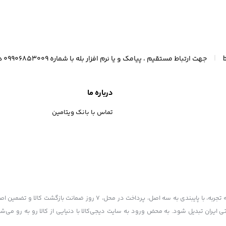
ب و جوش دار
مخصوص پوست نرمال و خشک
مخصوص پوست 
مخ
|
جهت ارتباط مستقیم ، پیامک و یا نرم افزار بله با شماره 09906853009 در ارتباط باشید (واتسآپ 09367300247)
درباره ما
تماس با بانک ویتامین
بانک ویتامین به عنوان یکی از قدیمی‌ترین فروشگاه های اینترنتی با بیش از یک دهه تجربه، با پایبندی به سه اصل، پرداخت در محل، ۷ روز ضمانت ب
ی ایران تبدیل شود. به محض ورود به سایت دیجی‌کالا با دنیایی از کالا رو به رو می‌ش