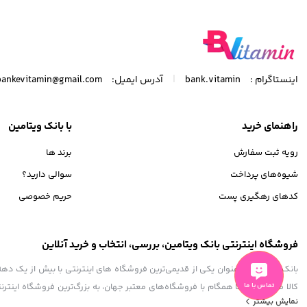
ایج SPF50 میل 40
مخصوص پوست چر
|
اینستاگرام :
bank.vitamin
آدرس ایمیل:
bankevitamin@gmail.com
راهنمای خرید
با بانک ویتامین
رویه ثبت سفارش
برند ها
شیوه‌های پرداخت
سوالی دارید؟
کدهای رهگیری پست
حریم خصوصی
فروشگاه اینترنتی بانک ویتامین، بررسی، انتخاب و خرید آنلاین
تماس با ما
کالا موفق شده تا همگام با فروشگاه‌های معتبر جهان، به بزرگ‌ترین فروشگاه اینترنت
نمایش بیشتر
آنچه که نیاز دارید و به ذهن شما خطور می‌کند در اینجا پیدا خواهید کرد.