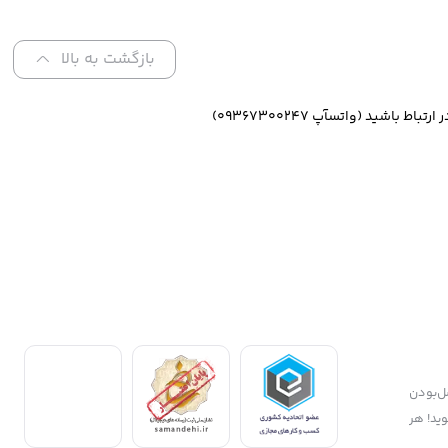
های نرمال تا
AHA و BHA
تلط
بازگشت به بالا
ازگشت کالا و تضمین اصل‌بودن
وید! هر