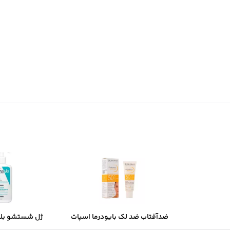
ضدآفتاب ضد لک بایودرما اسپات
ژل شستشو بل