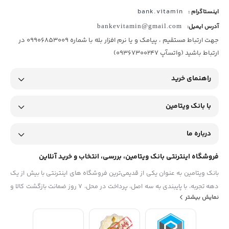
bank.vitamin
اینستاگرام :
آدرس ایمیل:
bankevitamin@gmail.com
جهت ارتباط مستقیم ، پیامک و یا نرم افزار بله با شماره 09906853009 در
ارتباط باشید (واتسآپ 09367300247)
راهنمای خرید
با بانک ویتامین
درباره ما
فروشگاه اینترنتی بانک ویتامین، بررسی، انتخاب و خرید آنلاین
بانک ویتامین به عنوان یکی از قدیمی‌ترین فروشگاه های اینترنتی با بیش از یک
دهه تجربه، با پایبندی به سه اصل، پرداخت در محل، ۷ روز ضمانت بازگشت کالا و
نمایش بیشتر
تضمین اصل‌بودن کالا موفق شده تا همگام با فروشگاه‌های معتبر جهان، به
بزرگ‌ترین فروشگاه اینترنتی ایران تبدیل شود. به محض ورود به سایت
دیجی‌کالا با دنیایی از کالا رو به رو می‌شوید! هر آنچه که نیاز دارید و به ذهن