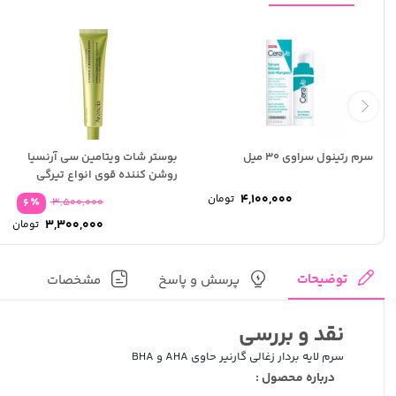
سرم رتینول سراوی 30 میل
بوستر شات ویتامین سی آرنسیا
روشن کننده قوی انواع تیرگی
4,100,000
تومان
٪
6
3,500,000
قی
3,300,000
تومان
اص
قی
فع
بود
,000
توضیحات
پرسش و پاسخ
مشخصات
نقد و بررسی
سرم لایه بردار زغالی گارنیر حاوی AHA و BHA
درباره محصول :