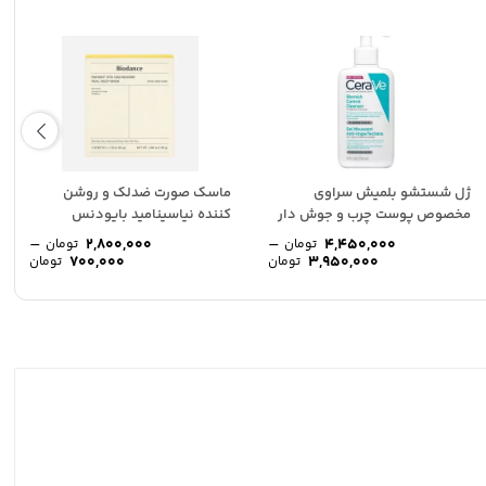
ژل شستشو بلمیش سراوی
ماسك صورت ضدلك و روشن
مخصوص پوست چرب و جوش دار
كننده نياسيناميد بایودنس
–
–
2,800,000
4,450,000
تومان
تومان
rice
Price
700,000
3,950,000
تومان
تومان
nge:
range:
3,950,000 تومان
ough
through
4,450,000 تومان
00,000