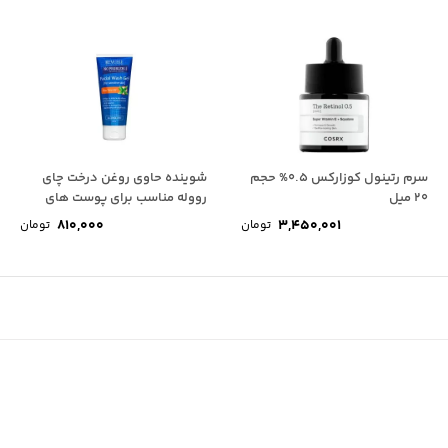
سرم رتینول کوزارکس 0.5% حجم
شوینده حاوی روغن درخت چای
20 میل
رووله مناسب برای پوست های
چرب و...
810,000
3,450,001
تومان
تومان
مت
لی:
مت
3,500,000 تومان
لی:
.
3,300 تومان.