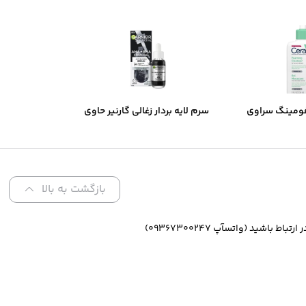
ومینگ سراوی
سرم لایه بردار زغالی گارنیر حاوی
های نرمال تا
AHA و BHA
تلط
بازگشت به بالا