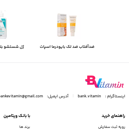
ضدآفتاب ضد لک بایودرما اسپات
ژل شستشو بل
ایج SPF50 میل 40
مخصوص پوست چر
|
اینستاگرام :
bank.vitamin
آدرس ایمیل:
bankevitamin@gmail.com
راهنمای خرید
با بانک ویتامین
رویه ثبت سفارش
برند ها