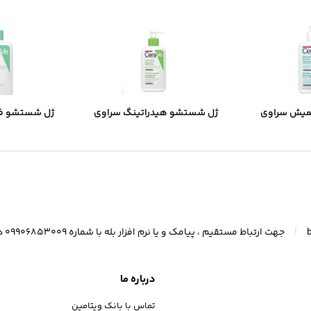
میش سراوی
ژل شستشو هیدراتینگ سراوی
ژل شستشو ف
ب و جوش دار
مخصوص پوست نرمال و خشک
مخصوص پوست 
مخ
|
جهت ارتباط مستقیم ، پیامک و یا نرم افزار بله با شماره 09906853009 در ارتباط باشید (واتسآپ 09367300247)
درباره ما
تماس با بانک ویتامین