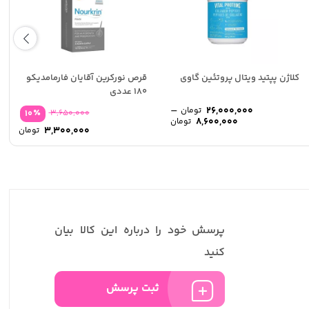
کلاژن پپتید ویتال پروتئین گاوی
قرص نورکرین آقایان فارمامدیکو
180 عددی
–
26,000,000
تومان
٪
10
3,650,000
Price
8,600,000
تومان
3,300,000
range:
تومان
8,600,000 تومان
through
26,000,000 تومان
پرسش خود را درباره این کالا بیان
کنید
ثبت پرسش