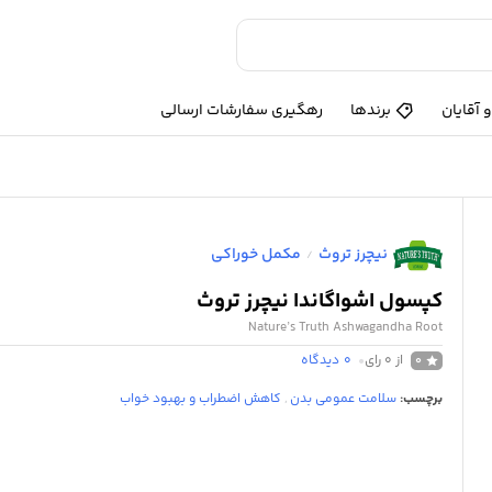
 آقایان
برندها
رهگیری سفارشات ارسالی
نیچرز تروث
مکمل خوراکی
/
کپسول اشواگاندا نیچرز تروث
Nature’s Truth Ashwagandha Root
از 0 رای
0
دیدگاه
0
برچسب:
سلامت عمومی بدن
,
کاهش اضطراب و بهبود خواب