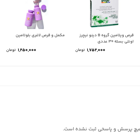
قرص ویتامین گروه B دینو نیچرز
مکمل و قرص لاغری بلوتامین
اونلی بسته 30 عددی
1,250,000
1,752,000
تومان
تومان
چ پرسش و پاسخی ثبت نشده است.