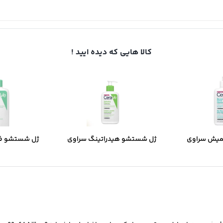
کالا هایی که دیده ایید !
میش سراوی
ژل شستشو هیدراتینگ سراوی
ژل شستشو ف
ب و جوش دار
مخصوص پوست نرمال و خشک
مخصوص پوست 
مخ