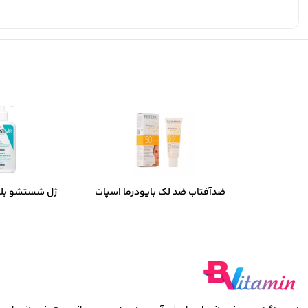
ضدآفتاب ضد لک بایودرما اسپات
ژل شستشو بل
ایج SPF50 میل 40
مخصوص پوست چر