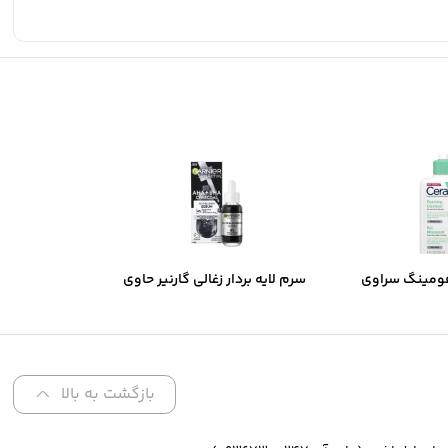
ومینگ سراوی
سرم لایه بردار زغالی گارنیر حاوی
های نرمال تا
AHA و BHA
تلط
بازگشت به بالا