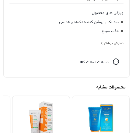
ویژگی های محصول :
ضد لک و روشن کننده لک‌های قدیمی
جذب سریع
جلوگیری از تجمع ملانین
نمایش بیشتر
محافظت بسیار بالا از پوست
تسکین دهنده و التیام بخش
ضمانت اصالت کالا
ضدالتهاب
غیرکومدون زا
کمک به کاهش ملاسما
محصولات مشابه
بدون رد سفیدی
بافت فلوییدی و سبک
بدون ایجاد حس خشکی
مناسب انواع پوست به ویژه پوست های نرمال تا خشک و حتی
پوست‌های آتوپیک