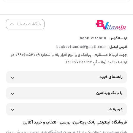
بازگشت به بالا
bank.vitamin
اینستاگرام :
آدرس ایمیل:
bankevitamin@gmail.com
جهت ارتباط مستقیم ، پیامک و یا نرم افزار بله با شماره 09906853009 در
ارتباط باشید (واتسآپ 09367300247)
راهنمای خرید
با بانک ویتامین
درباره ما
فروشگاه اینترنتی بانک ویتامین، بررسی، انتخاب و خرید آنلاین
بانک ویتامین به عنوان یکی از قدیمی‌ترین فروشگاه های اینترنتی با بیش از یک