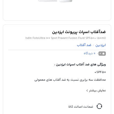
ضدآفتاب اسپات پریونت ایزدین
Isdin FotoUltra 100 Spot Prevent Fusion Fluid SPF50+ (50ml)
ایزدین
ضد آفتاب
/
0
دیدگاه
0
ویژگی های ضد آفتاب اسپات ایزدین :
SPF50+
محافظت سه برابری نسبت به ضد آفتاب های معمولی
محافظت در برابر UVA و UVB
نمایش بیشتر
جلوگیری از بروز لک
مرطوب کننده
ضمانت اصالت کالا
افزایش خاصیت ارتجاعی پوست