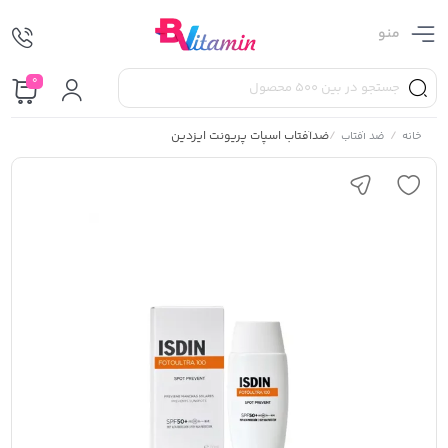
منو
0
/
/
ضدآفتاب اسپات پریونت ایزدین
خانه
ضد آفتاب