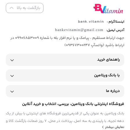
بازگشت به بالا
bank.vitamin
اینستاگرام :
آدرس ایمیل:
bankevitamin@gmail.com
جهت ارتباط مستقیم ، پیامک و یا نرم افزار بله با شماره 09906853009 در
ارتباط باشید (واتسآپ 09367300247)
راهنمای خرید
با بانک ویتامین
درباره ما
فروشگاه اینترنتی بانک ویتامین، بررسی، انتخاب و خرید آنلاین
بانک ویتامین به عنوان یکی از قدیمی‌ترین فروشگاه های اینترنتی با بیش از یک
دهه تجربه، با پایبندی به سه اصل، پرداخت در محل، ۷ روز ضمانت بازگشت کالا و
نمایش بیشتر
تضمین اصل‌بودن کالا موفق شده تا همگام با فروشگاه‌های معتبر جهان، به