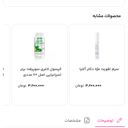
حاوی 90 عدد قرص
مناسب برای 3 یا 1 ماه
محصولات مشابه
ساخت آمریکا
سرم تقویت مژه دکتر آلتیا
کپسول لاغری سوپرفت برنر
قرص
اسپانیایی اصل 60 عددی
افت
3,200,000
تومان
3,200,000
تومان
توضیحات
مشخصات