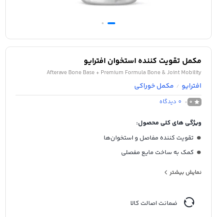
مکمل تقویت کننده استخوان افترایو
Afterave Bone Base + Premium Formula Bone & Joint Mobility
افترایو
مکمل خوراکی
/
0
دیدگاه
0
ویژگی های کلی محصول:
تقویت کننده مفاصل و استخوان‌ها
کمک به ساخت مایع مفصلی
تقویت رباط، تاندون و غضروف
نمایش بیشتر
جلوگیری از شکست و ساییدگی
درمان دردهای مفصلی و گرفتگی عضلات
ضمانت اصالت کالا
تقویت مینای دندان