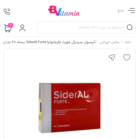
منو
0
/
/
کپسول سیدرال فورت فارمانوترا SiderAl Forte بسته 20 عددی
خانه
مکمل خوراکی