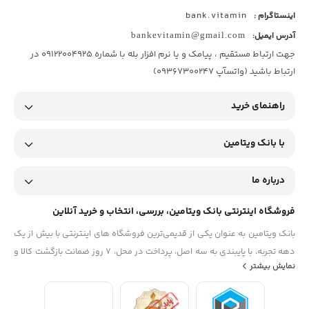
bank.vitamin
اینستاگرام :
آدرس ایمیل:
bankevitamin@gmail.com
جهت ارتباط مستقیم ، پیامک و یا نرم افزار بله با شماره 09122004925 در
ارتباط باشید (واتسآپ 09367300247)
راهنمای خرید
با بانک ویتامین
درباره ما
فروشگاه اینترنتی بانک ویتامین، بررسی، انتخاب و خرید آنلاین
بانک ویتامین به عنوان یکی از قدیمی‌ترین فروشگاه های اینترنتی با بیش از یک
دهه تجربه، با پایبندی به سه اصل، پرداخت در محل، ۷ روز ضمانت بازگشت کالا و
نمایش بیشتر
تضمین اصل‌بودن کالا موفق شده تا همگام با فروشگاه‌های معتبر جهان، به
بزرگ‌ترین فروشگاه اینترنتی ایران تبدیل شود. به محض ورود به سایت
دیجی‌کالا با دنیایی از کالا رو به رو می‌شوید! هر آنچه که نیاز دارید و به ذهن