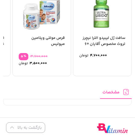
سافت ژل لیبیدو الترا نیچرز
قرص مولتی ویتامین
تروث مخصوص آقایان 60
میولیس
عددی
عد
4,700,000
تومان
٪
3,700,000
5
قیمت
3,500,000
تومان
اصلی:
قیمت
فعلی:
بود.
3,500,000 توما
مشخصات
بازگشت به بالا