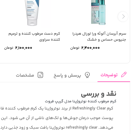
سرم آبرسان آلوئه ورا لورال هیدرا
کرم دست مرطوب کننده و ترمیم
جنیوس حساس و خشک
کننده سراوی
2,100,000
2,400,000
تومان
تومان
توضیحات
پرسش و پاسخ
مشخصات
نقد و بررسی
کرم مرطوب کننده نوتروژینا مدل گریپ فروت
کرم Refreshingly Clear از برند نوتروژینا یک
می‌دهد. refreshingly clear نوتروژینا بافت سبک و زود جذبی دارد و برای پوست های مختلط، چرب و مستعد جوش و آکنه بسیار ایده آل است.