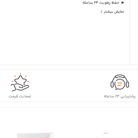
حفظ رطوبت 24 ساعته
نمایش بیشتر
درخشان و شفاف کننده پوست
کنترل چربی پوست
التیام بخش و تسکین دهنده
رایحه دلچسب
بافت سبک و زودجذب
جلوه مات
فاقد چربی
حاوی عصاره گریپ فروت و ویتامین C
کمک به کاهش منافذ باز و جلوگیری از انسداد آن
مناسب پوست های مختلط، چرب و مستعد آکنه و لک
پشتیبانی ۲۴ ساعته
ضمانت قیمت
تست شده توسط متخصصان پوست
حجم: 50 میلی لیتر
تاریخ انقضا: 12 ماه پس از باز شدن درب محصول
مناسب برای: پوست های مختلط، چرب و مستعد جوش و لک