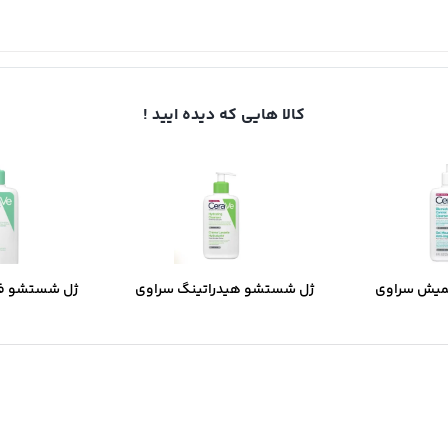
کالا هایی که دیده ایید !
میش سراوی
ژل شستشو هیدراتینگ سراوی
ژل شستشو ف
ب و جوش دار
مخصوص پوست نرمال و خشک
مخصوص پوست 
مخ