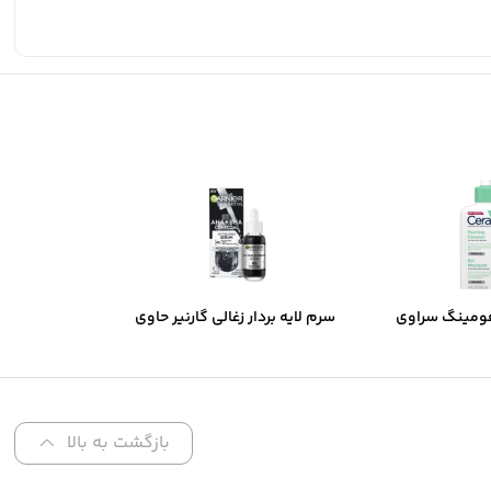
ومینگ سراوی
سرم لایه بردار زغالی گارنیر حاوی
های نرمال تا
AHA و BHA
تلط
بازگشت به بالا