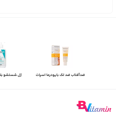
ضدآفتاب ضد لک بایودرما اسپات
ژل شستشو بل
ایج SPF50 میل 40
مخصوص پوست چر