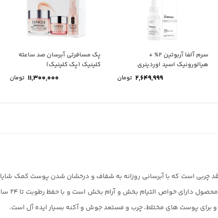
حاوی: عصاره گریپ فروت و ویتامین C
کشور مبدا: آمریکا
سرم آلفا آربوتین 2% +
پک مسافرتی آبرسان صد ساعته
هیالورونیک اسید اوردینری
کلینیک (پک کلینیک)
11,300,000
2,649,999
تومان
تومان
 کرم مرطوب کننده فاقد چربی است که با آبرسانی روزانه به شفاف و درخشان شدن پوست کم
پوست موجب 