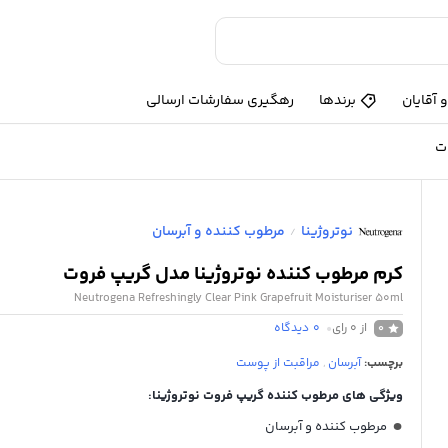
 آقایان
برندها
رهگیری سفارشات ارسالی
وت
نوتروژینا
مرطوب کننده و آبرسان
/
کرم مرطوب کننده نوتروژینا مدل گریپ فروت
Neutrogena Refreshingly Clear Pink Grapefruit Moisturiser 50ml
از 0 رای
0
دیدگاه
0
برچسب:
آبرسان
,
مراقبت از پوست
ویژگی های مرطوب کننده گریپ فروت نوتروژینا:
مرطوب کننده و آبرسان