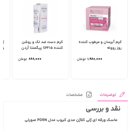
کرم آبرسان و مرطوب کننده
کرم دست ضد لک و روشن
ژل 
روز رووله
کننده SPF15 پیگمنتا آردن
و س
ایرانی
1,980,000
تومان
868,000
تومان
توضیحات
مشخصات
نقد و بررسی
ماسک ورقه ای ژلی کلاژن مدی کیوب مدل PDRN صورتی