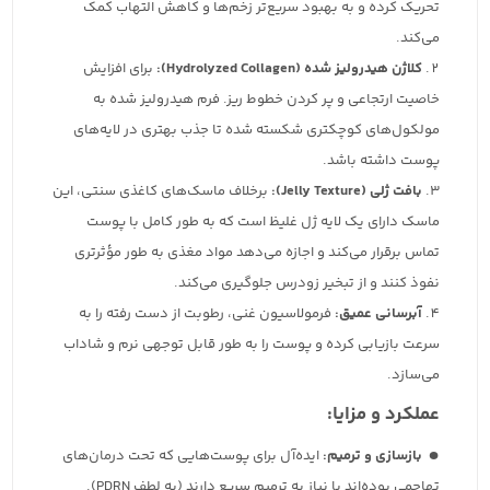
تحریک کرده و به بهبود سریع‌تر زخم‌ها و کاهش التهاب کمک
می‌کند.
کلاژن هیدرولیز شده (Hydrolyzed Collagen):
برای افزایش
خاصیت ارتجاعی و پر کردن خطوط ریز. فرم هیدرولیز شده به
مولکول‌های کوچکتری شکسته شده تا جذب بهتری در لایه‌های
پوست داشته باشد.
بافت ژلی (Jelly Texture):
برخلاف ماسک‌های کاغذی سنتی، این
ماسک دارای یک لایه ژل غلیظ است که به طور کامل با پوست
تماس برقرار می‌کند و اجازه می‌دهد مواد مغذی به طور مؤثرتری
نفوذ کنند و از تبخیر زودرس جلوگیری می‌کند.
آبرسانی عمیق:
فرمولاسیون غنی، رطوبت از دست رفته را به
سرعت بازیابی کرده و پوست را به طور قابل توجهی نرم و شاداب
می‌سازد.
عملکرد و مزایا:
بازسازی و ترمیم:
ایده‌آل برای پوست‌هایی که تحت درمان‌های
تهاجمی بوده‌اند یا نیاز به ترمیم سریع دارند (به لطف PDRN).