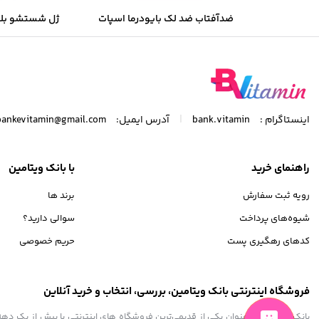
ضدآفتاب ضد لک بایودرما اسپات
ژل شستشو بل
ایج SPF50 میل 40
مخصوص پوست چر
|
اینستاگرام :
bank.vitamin
آدرس ایمیل:
bankevitamin@gmail.com
راهنمای خرید
با بانک ویتامین
رویه ثبت سفارش
برند ها
شیوه‌های پرداخت
سوالی دارید؟
کدهای رهگیری پست
حریم خصوصی
فروشگاه اینترنتی بانک ویتامین، بررسی، انتخاب و خرید آنلاین