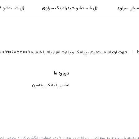
میش سراوی
ژل شستشو هیدراتینگ سراوی
ژل شستشو ف
ب و جوش دار
مخصوص پوست نرمال و خشک
مخصوص پوست 
مخ
|
جهت ارتباط مستقیم ، پیامک و یا نرم افزار بله با شماره 09906853009 در ارتباط باشید (واتسآپ 09367300247)
درباره ما
تماس با بانک ویتامین
بانک ویتامین به عنوان یکی از قدیمی‌ترین فروشگاه های اینترنتی با بیش از یک دهه تجربه، با پایبندی به سه اصل، پرداخت در محل، ۷ روز ضمانت ب