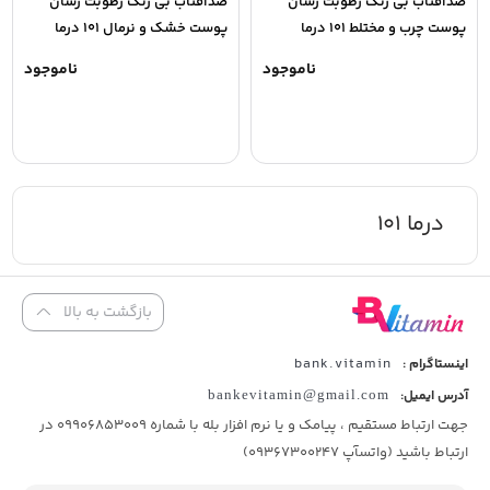
ضدافتاب بی رنگ رطوبت رسان
ضدافتاب بی رنگ رطوبت رسان
پوست چرب و مختلط 101 درما
پوست خشک و نرمال 101 درما
ناموجود
ناموجود
درما 101
بازگشت به بالا
bank.vitamin
اینستاگرام :
آدرس ایمیل:
bankevitamin@gmail.com
جهت ارتباط مستقیم ، پیامک و یا نرم افزار بله با شماره 09906853009 در
ارتباط باشید (واتسآپ 09367300247)