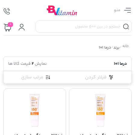
منو
0
خانه
/
برند
/
درما 101
درما 101
نمایش
2
قیمت کالا ها
فیلتر کردن
مرتب سازی