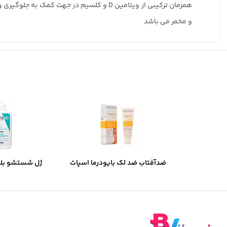
همزمان ترکیبی از ویتامین D و کلسیم در 
و مخمر می باشد
ضدآفتاب ضد لک بایودرما اسپات
ژل شستشو بل
ایج SPF50 میل 40
مخصوص پوست چر