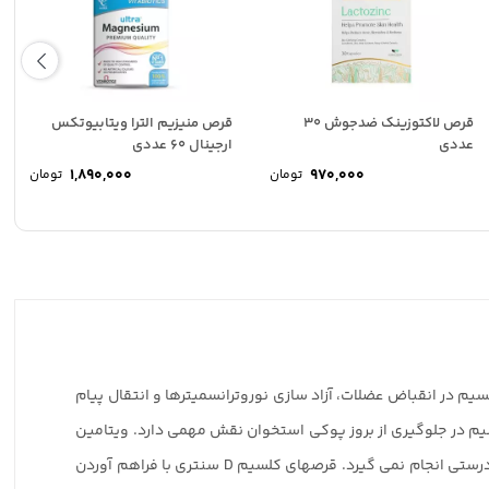
قرص لاکتوزینک ضدجوش 30
قرص منیزیم الترا ویتابیوتکس
عددی
ارجینال 60 عددی
1,890,000
970,000
تومان
تومان
ت
ی:
ت
3,450,000 تومان
ی:
.
3,20 تومان.
م در انقباض عضلات، آزاد سازی نوروترانسمیترها و انتقال پیام
م در جلوگیری از بروز پوکی استخوان نقش مهمی دارد. ویتامین
D : یک ویتامین محلول در چربی می باشد که مهمترین نقش آن کمک به جذب روده ای کلسیم می باشد . در غیاب این ویتامین جذب کلسیم به درستی انجام نمی گیرد. قرصهای کلسیم D سنتری با فراهم آوردن