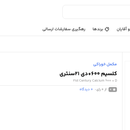
 آقایان
برندها
رهگیری سفارشات ارسالی
مکمل خوراکی
کلسیم 600+دی 21سنتری
21st Century Calcium 600 + D
از 0 رای
0
دیدگاه
0