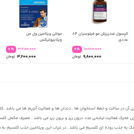
کپسول ضدریزش مو فیتوسیان 84
مولتی ویتامین ول من
عددی
ویتابیوتیکس
٪
٪
7
3,450,000
9
10,800,000
قیمت
قیم
3,200,000
9,800,000
تومان
تومان
اصلی:
اصل
قیمت
قیم
10,800,000 تومان
فعلی:
فعل
بود.
بود
9,800,000 تومان.
0,000
ن در ساخت و حفظ استخوان ها ، دندان ها و فعالیت آنزیم ها می باشد .کلسی
ن محرک فعالیت ترشحی غدد درون ریز و برون ریز می باشد . مصرف مکمل کلسی