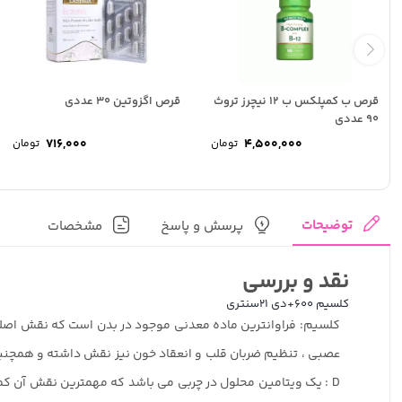
قرص ب کمپلکس ب 12 نیچرز تروث
قرص اگزوتین 30 عددی
90 عددی
716,000
4,500,000
تومان
تومان
توضیحات
پرسش و پاسخ
مشخصات
نقد و بررسی
کلسیم 600+دی 21سنتری
کلسیم: فراوانترین ماده معدنی موجود در بدن است که نقش اصلی آ
عصبی ، تنظیم ضربان قلب و انعقاد خون نیز نقش داشته و همچنی