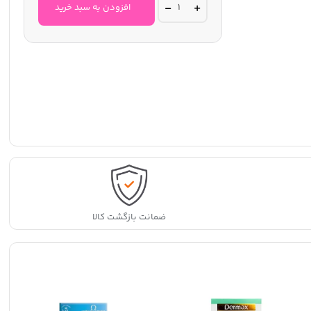
کلسیم
افزودن به سبد خرید
600+دی
21سنتری
quantity
ضمانت بازگشت کالا