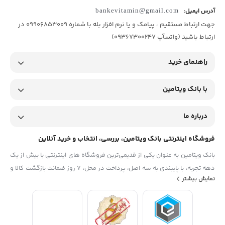
آدرس ایمیل:
bankevitamin@gmail.com
جهت ارتباط مستقیم ، پیامک و یا نرم افزار بله با شماره 09906853009 در
ارتباط باشید (واتسآپ 09367300247)
راهنمای خرید
با بانک ویتامین
درباره ما
فروشگاه اینترنتی بانک ویتامین، بررسی، انتخاب و خرید آنلاین
بانک ویتامین به عنوان یکی از قدیمی‌ترین فروشگاه های اینترنتی با بیش از یک
دهه تجربه، با پایبندی به سه اصل، پرداخت در محل، ۷ روز ضمانت بازگشت کالا و
نمایش بیشتر
تضمین اصل‌بودن کالا موفق شده تا همگام با فروشگاه‌های معتبر جهان، به
بزرگ‌ترین فروشگاه اینترنتی ایران تبدیل شود. به محض ورود به سایت
دیجی‌کالا با دنیایی از کالا رو به رو می‌شوید! هر آنچه که نیاز دارید و به ذهن
شما خطور می‌کند در اینجا پیدا خواهید کرد.