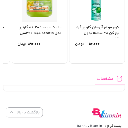
کرم مو فر آبرسان گارنیر گره
ماسک مو صاف‌کننده گارنیر
ماس
باز کن 48 ساعته بدون
مدل Keratin حجم 320میل
آبکشی
1,150,000
تومان
890,000
تومان
مشخصات
بازگشت به بالا
bank.vitamin
اینستاگرام :