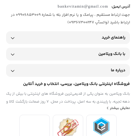
آدرس ایمیل:
bankevitamin@gmail.com
جهت ارتباط مستقیم ، پیامک و یا نرم افزار بله با شماره 09906853009 در
ارتباط باشید (واتسآپ 09367300247)
راهنمای خرید
با بانک ویتامین
درباره ما
فروشگاه اینترنتی بانک ویتامین، بررسی، انتخاب و خرید آنلاین
بانک ویتامین به عنوان یکی از قدیمی‌ترین فروشگاه های اینترنتی با بیش از یک
دهه تجربه، با پایبندی به سه اصل، پرداخت در محل، ۷ روز ضمانت بازگشت کالا و
نمایش بیشتر
تضمین اصل‌بودن کالا موفق شده تا همگام با فروشگاه‌های معتبر جهان، به
بزرگ‌ترین فروشگاه اینترنتی ایران تبدیل شود. به محض ورود به سایت
دیجی‌کالا با دنیایی از کالا رو به رو می‌شوید! هر آنچه که نیاز دارید و به ذهن
شما خطور می‌کند در اینجا پیدا خواهید کرد.