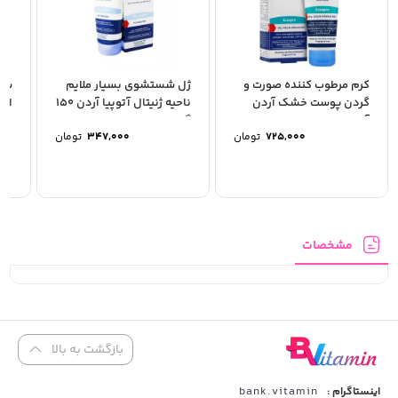
کرم مرطوب کننده صورت و
ژل شستشوی بسیار ملایم
سرم
گردن پوست خشک آردن
ناحیه ژنیتال آتوپیا آردن 150
اور
آتوپیا ایرانی
گرم
725,000
تومان
347,000
تومان
مشخصات
بازگشت به بالا
bank.vitamin
اینستاگرام :