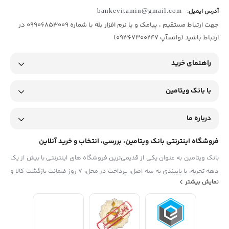
آدرس ایمیل:
bankevitamin@gmail.com
جهت ارتباط مستقیم ، پیامک و یا نرم افزار بله با شماره 09906853009 در
ارتباط باشید (واتسآپ 09367300247)
راهنمای خرید
با بانک ویتامین
درباره ما
فروشگاه اینترنتی بانک ویتامین، بررسی، انتخاب و خرید آنلاین
بانک ویتامین به عنوان یکی از قدیمی‌ترین فروشگاه های اینترنتی با بیش از یک
دهه تجربه، با پایبندی به سه اصل، پرداخت در محل، ۷ روز ضمانت بازگشت کالا و
نمایش بیشتر
تضمین اصل‌بودن کالا موفق شده تا همگام با فروشگاه‌های معتبر جهان، به
بزرگ‌ترین فروشگاه اینترنتی ایران تبدیل شود. به محض ورود به سایت
دیجی‌کالا با دنیایی از کالا رو به رو می‌شوید! هر آنچه که نیاز دارید و به ذهن
شما خطور می‌کند در اینجا پیدا خواهید کرد.