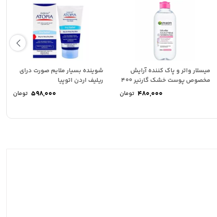
میسلار واتر و پاک کننده آرایش
شوینده بسیار ملایم صورت درای
مخصوص پوست خشک گارنیر 400
ریلیف اردن اتوپیا
میل
598,000
480,000
تومان
تومان
ت
ی:
ت
3,600,000 تومان
ی:
.
3,1 تومان.