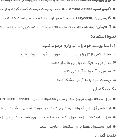
پری‌بیوتیک (Prebiotic):
به تغذیه و تقویت باکتری‌های مفید پوست 
آمینو اسید (Amino Acids):
به حفظ رطوبت پوست کمک کرده و از خ
گلیسیرین (Glycerin):
یک ماده مرطوب‌کننده طبیعی است که به حف
آلانتوئین (Allantoin):
یک ماده التیام‌بخش و تسکین‌دهنده است که
نحوه استفاده:
ابتدا پوست خود را با آب ولرم مرطوب کنید.
مقدار کمی از ژل را روی پوست صورت و گردن خود بمالید.
به آرامی با حرکات دورانی ماساژ دهید.
سپس با آب ولرم آبکشی کنید.
پوست خود را به آرامی خشک کنید.
نکات تکمیلی:
برای نتیجه بهتر، می‌توانید از سایر محصولات لاین No Problem Revuele نیز استفاده کنید.
از تماس ژل با چشم‌ها خودداری کنید. در صورت تماس، چشم‌ها را با 
قبل از استفاده از محصول، تست حساسیت را روی قسمت کوچکی از 
این محصول فقط برای استعمال خارجی است.
نتیجه‌گیری: