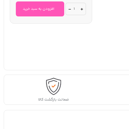
شوینده
افزودن به سبد خرید
حاوی
امینواسید
و
پروبیوتیک
رووله
مخصوص
پوست
های
حساس
و
آسیب
دیده
quantity
ضمانت بازگشت کالا