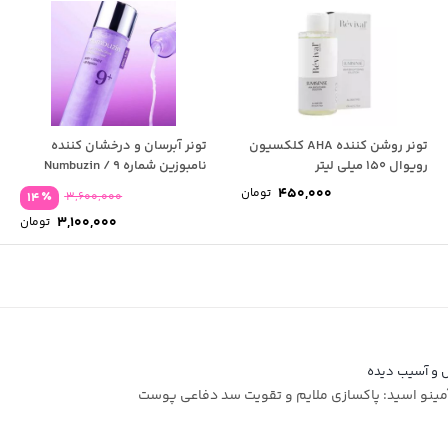
تونر روشن کننده AHA کلکسیون
تونر آبرسان و درخشان‌ کننده
رویوال 150 میلی لیتر
نامبوزین شماره ۹ / Numbuzin
450,000
تومان
٪
14
3,600,000
قیم
3,100,000
تومان
اصل
قیم
فعل
بود
00,000
 و آسیب دیده