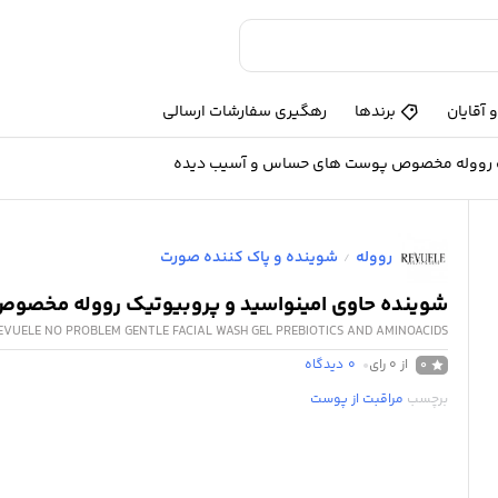
 آقایان
برندها
رهگیری سفارشات ارسالی
یک رووله مخصوص پوست های حساس و آسیب دیده
رووله
شوینده و پاک کننده صورت
/
شوینده حاوی امینواسید و پروبیوتیک رووله مخص
EVUELE NO PROBLEM GENTLE FACIAL WASH GEL PREBIOTICS AND AMINOACIDS
از 0 رای
0
دیدگاه
0
برچسب
مراقبت از پوست