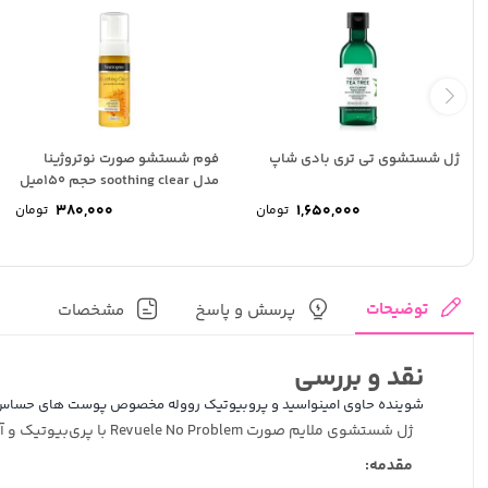
ژل شستشوی تی تری بادی شاپ
فوم شستشو صورت نوتروژینا
مدل soothing clear حجم 150میل
380,000
1,650,000
تومان
تومان
توضیحات
پرسش و پاسخ
مشخصات
نقد و بررسی
شوینده حاوی امینواسید و پروبیوتیک رووله مخصوص پوست های حساس
ژل شستشوی ملایم صورت Revuele No Problem با پری‌بیوتیک و آمینو اسید: پاکسازی ملایم و تقویت سد دفاعی پوست
مقدمه: