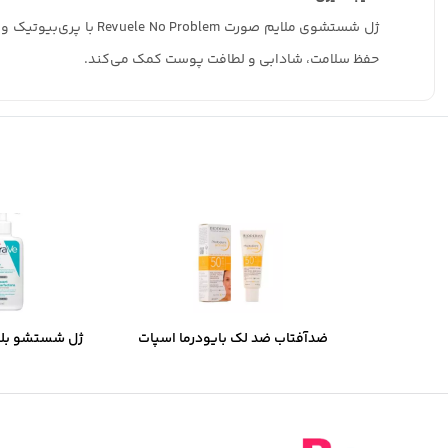
ژل شستشوی ملایم صورت
حفظ سلامت، شادابی و لطافت پوست کمک می‌کند.
ضدآفتاب ضد لک بایودرما اسپات
ژل شستشو بل
ایج SPF50 میل 40
مخصوص پوست چر