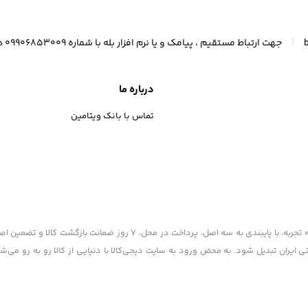
|
جهت ارتباط مستقیم ، پیامک و یا نرم افزار بله با شماره 09906853009 در ارتباط باشید (واتسآپ 09367300247)
درباره ما
تماس با بانک ویتامین
بانک ویتامین به عنوان یکی از قدیمی‌ترین فروشگاه های اینترنتی با بیش از یک دهه تجربه، با پایبندی به سه اصل، پرداخت در محل، ۷ روز ضمانت ب
ی ایران تبدیل شود. به محض ورود به سایت دیجی‌کالا با دنیایی از کالا رو به رو می‌ش
امانع است. کلیه حقوق این سایت متعلق به بانک ویتامین می‌باشد. Copyright © 2006 - 2022