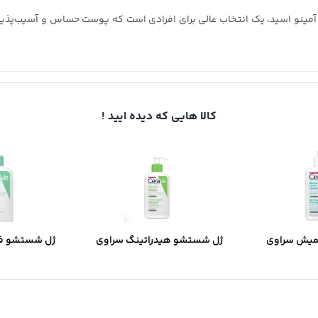
 Revuele No Problem با پری‌بیوتیک و آمینو اسید، یک انتخاب عالی برای افرادی است که پوست 
کالا هایی که دیده ایید !
میش سراوی
ژل شستشو هیدراتینگ سراوی
ژل شستشو ف
ب و جوش دار
مخصوص پوست نرمال و خشک
مخصوص پوست 
مخ