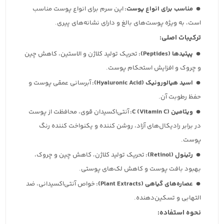
مناسب برای انواع پوست:
این سرم برای انواع پوست مناسب
است، به ویژه پوست‌های بالغ و دارای نشانه‌های پیری.
ترکیبات اصلی:
پپتیدها (Peptides):
تحریک تولید کلاژن و الاستین، کاهش چین
و چروک و افزایش استحکام پوست.
اسید هیالورونیک (Hyaluronic Acid):
آبرسانی عمقی پوست و
حفظ رطوبت آن.
ویتامین C (Vitamin C):
آنتی‌اکسیدان قوی، محافظت از پوست
در برابر رادیکال‌های آزاد، روشن کننده و یکنواخت کننده رنگ
پوست.
رتینول (Retinol):
تحریک تولید کلاژن، کاهش چین و چروک،
بهبود بافت پوست و کاهش لک‌های پوستی.
عصاره‌های گیاهی (Plant Extracts):
خواص آنتی‌اکسیدانی، ضد
التهابی و تسکین‌دهنده.
نحوه استفاده: