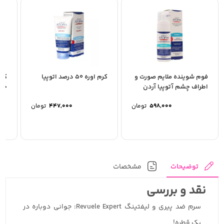
فوم شوینده ملایم صورت و
کرم اوره 50 درصد اتوپیا
کرم
اطراف چشم آتوپیا آردن
حلز
مناسب پوست خیلی...
598,000
تومان
447,000
تومان
توضیحات
مشخصات
نقد و بررسی
سرم ضد پیری و لیفتینگ Revuele Expert: جوانی دوباره در
یک قطره!