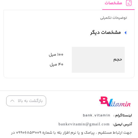
مشخصات
توضیحات تکمیلی
مشخصات دیگر
100 میل
حجم
40 میل
بازگشت به بالا
bank.vitamin
اینستاگرام :
آدرس ایمیل:
bankevitamin@gmail.com
جهت ارتباط مستقیم ، پیامک و یا نرم افزار بله با شماره 09906853009 در