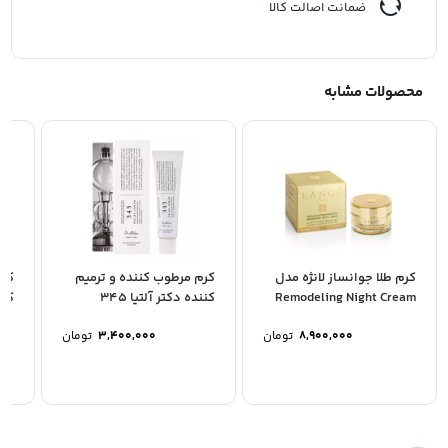
ضمانت اصالت کالا
محصولات مشابه
کرم طلا جوانساز لانژه مدل
کرم مرطوب کننده و ترمیم
کرم
Remodeling Night Cream
کننده دکتر آلتیا 345
کنند
حجم 50mL
8,900,000
تومان
3,400,000
تومان