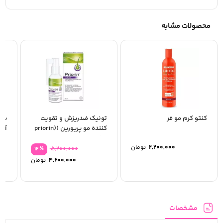
محصولات مشابه
کنتو کرم مو فر
تونیک ضدریزش و تقویت
سرم
کننده مو پریورین (priorin)
آقایا
50 میل
2,200,000
تومان
٪
5,200,000
12
قیمت
4,600,000
تومان
اصلی:
قیمت
فعلی:
بود.
4,600,000 تومان
مشخصات