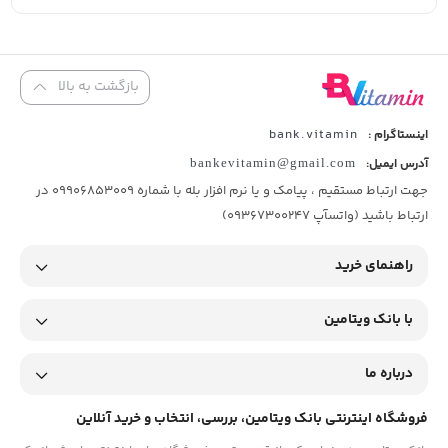
بازگشت به بالا
bank.vitamin
اینستاگرام :
آدرس ایمیل:
bankevitamin@gmail.com
جهت ارتباط مستقیم ، پیامک و یا نرم افزار بله با شماره 09906853009 در
ارتباط باشید (واتسآپ 09367300247)
راهنمای خرید
با بانک ویتامین
درباره ما
فروشگاه اینترنتی بانک ویتامین، بررسی، انتخاب و خرید آنلاین