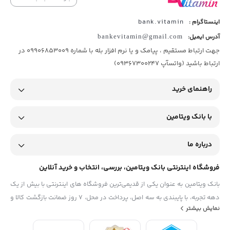
bank.vitamin
اینستاگرام :
آدرس ایمیل:
bankevitamin@gmail.com
جهت ارتباط مستقیم ، پیامک و یا نرم افزار بله با شماره 09906853009 در
ارتباط باشید (واتسآپ 09367300247)
راهنمای خرید
با بانک ویتامین
درباره ما
فروشگاه اینترنتی بانک ویتامین، بررسی، انتخاب و خرید آنلاین
بانک ویتامین به عنوان یکی از قدیمی‌ترین فروشگاه های اینترنتی با بیش از یک
دهه تجربه، با پایبندی به سه اصل، پرداخت در محل، ۷ روز ضمانت بازگشت کالا و
نمایش بیشتر
تضمین اصل‌بودن کالا موفق شده تا همگام با فروشگاه‌های معتبر جهان، به
بزرگ‌ترین فروشگاه اینترنتی ایران تبدیل شود. به محض ورود به سایت