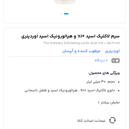
سرم لاکتیک اسید 10% و هیالورونیک اسید اوردینری
The Ordinary Exfoliating Lactic Acid 10% + Ha 30ml
اوردینری
مرطوب کننده و آبرسان
/
0
دیدگاه
0
ویژگی های محصول:
• حجم: 30 میلی لیتر
• حاوی لاکتیک اسید 10% ، هیالورونیک اسید و فلفل تاسمانی
• لایه برداری ملایم و بازسازی کننده پوست
نمایش بیشتر
• نرم کننده و روشن کننده پوست
• بهبود ناهمواری ها، خطوط و لک های پوست
ضمانت اصالت کالا