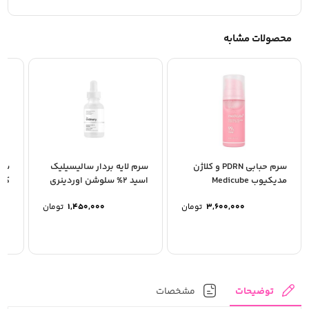
محصولات مشابه
سرم حبابی PDRN و کلاژن
سرم لایه بردار سالیسیلیک
سرم
مدیکیوب Medicube
اسید 2% سلوشن اوردینری
کو
حجم 0
3,600,000
تومان
1,450,000
تومان
توضیحات
مشخصات