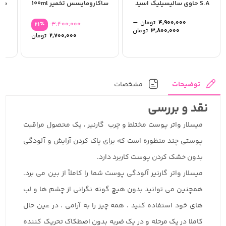
S.A حاوی سالیسیلیک اسید
ساکارومایسس تخمیر 100ml
مخ
تا 
–
4,900,000
تومان
٪
3,400,000
21
Price
3,800,000
تومان
قیمت
2,700,000
تومان
range:
اصلی:
قیمت
3,800,000 تومان
فعلی:
through
بود.
2,700,000 تومان
4,900,000 تومان
توضیحات
مشخصات
نقد و بررسی
میسلار واتر پوست مختلط و چرب گارنیر ، یک محصول مراقبت
پوستی چند منظوره است که برای پاک کردن آرایش و آلودگی
بدون خشک کردن پوست کاربرد دارد.
میسلار واتر گارنیر آلودگی پوست شما را کاملاً از بین می برد.
همچنین می توانید بدون هیچ گونه نگرانی از چشم ها و لب
های خود استفاده کنید ، همه چیز را به آرامی ، در عین حال
کاملا در یک مرحله و در یک ضربه بدون اصطکاک تحریک کننده