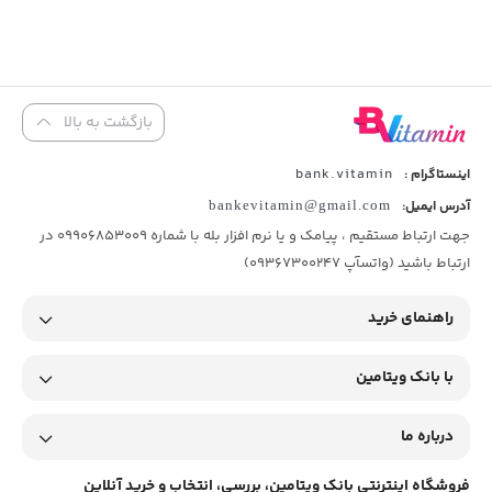
بازگشت به بالا
bank.vitamin
اینستاگرام :
آدرس ایمیل:
bankevitamin@gmail.com
جهت ارتباط مستقیم ، پیامک و یا نرم افزار بله با شماره 09906853009 در
ارتباط باشید (واتسآپ 09367300247)
راهنمای خرید
با بانک ویتامین
درباره ما
فروشگاه اینترنتی بانک ویتامین، بررسی، انتخاب و خرید آنلاین