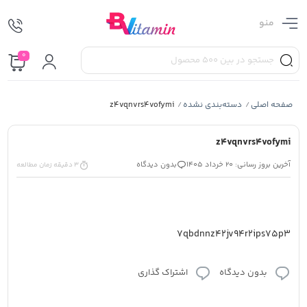
منو
0
صفحه اصلی
دسته‌بندی نشده
z4vqnvrs4vofymi
/
/
z4vqnvrs4vofymi
آخرین بروز رسانی: 20 خرداد 1405
بدون دیدگاه
3 دقیقه زمان مطالعه
7qbdnnz42jv94r2ips75p3
بدون دیدگاه
اشتراک گذاری