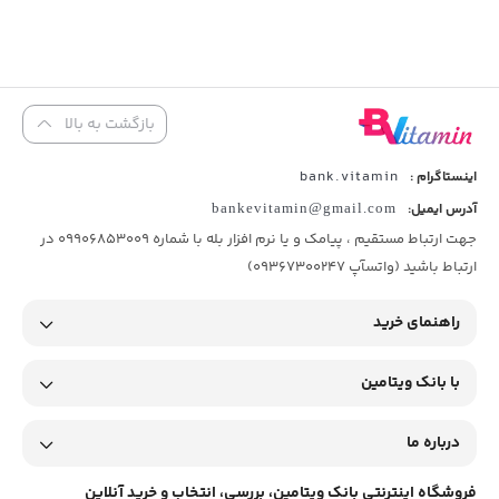
بازگشت به بالا
bank.vitamin
اینستاگرام :
آدرس ایمیل:
bankevitamin@gmail.com
جهت ارتباط مستقیم ، پیامک و یا نرم افزار بله با شماره 09906853009 در
ارتباط باشید (واتسآپ 09367300247)
راهنمای خرید
با بانک ویتامین
درباره ما
فروشگاه اینترنتی بانک ویتامین، بررسی، انتخاب و خرید آنلاین