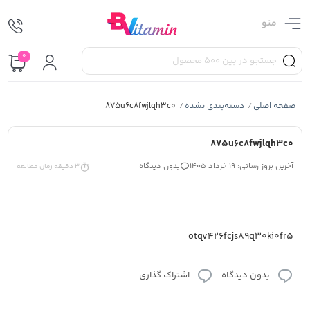
منو
0
صفحه اصلی
دسته‌بندی نشده
875u6c8fwjlqh3c0
/
/
875u6c8fwjlqh3c0
آخرین بروز رسانی: 19 خرداد 1405
بدون دیدگاه
3 دقیقه زمان مطالعه
otqv426fcjs89q30ki0fr5
بدون دیدگاه
اشتراک گذاری