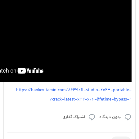
https://bankevitamin.com/8639/fl-studio-2023-portable-
crack-latest-x32-x64-lifetime-bypass-2/
بدون دیدگاه
اشتراک گذاری