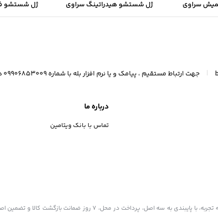
میش سراوی
ژل شستشو هیدراتینگ سراوی
ژل شستشو ف
ب و جوش دار
مخصوص پوست نرمال و خشک
مخصوص پوست 
مخ
|
جهت ارتباط مستقیم ، پیامک و یا نرم افزار بله با شماره 09906853009 در ارتباط باشید (واتسآپ 09367300247)
درباره ما
تماس با بانک ویتامین
بانک ویتامین به عنوان یکی از قدیمی‌ترین فروشگاه های اینترنتی با بیش از یک دهه تجربه، با پایبندی به سه اصل، پرداخت در محل، ۷ روز ضمانت ب