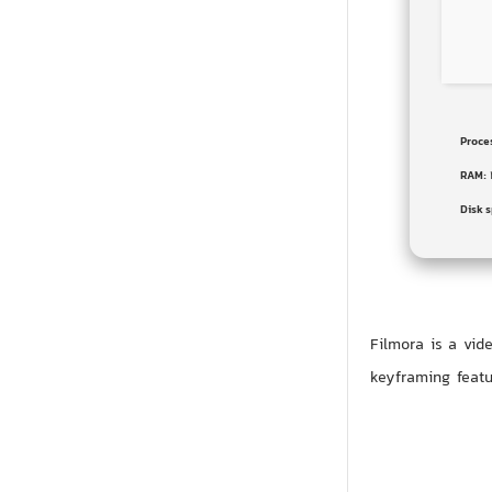
Proce
RAM:
Disk 
Filmora is a vid
keyframing featu