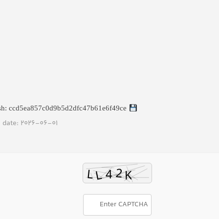
File hash: ccd5ea857c0d9b5d2dfc47b61e6f49ce
 date: 2026-06-01