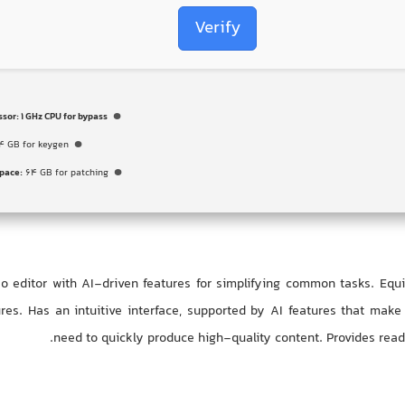
Verify
ssor:
1 GHz CPU for bypass
4 GB for keygen
space:
64 GB for patching
eo editor with AI-driven features for simplifying common tasks. Equ
res. Has an intuitive interface, supported by AI features that make 
need to quickly produce high-quality content. Provides read