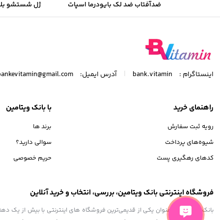
ضدآفتاب ضد لک بایودرما اسپات
ژل شستشو بل
ایج SPF50 میل 40
مخصوص پوست چر
|
اینستاگرام :
bank.vitamin
آدرس ایمیل:
bankevitamin@gmail.com
راهنمای خرید
با بانک ویتامین
رویه ثبت سفارش
برند ها
شیوه‌های پرداخت
سوالی دارید؟
کدهای رهگیری پست
حریم خصوصی
فروشگاه اینترنتی بانک ویتامین، بررسی، انتخاب و خرید آنلاین