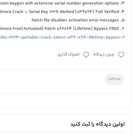
tom keygen with extensive serial number generation options
ilmora Crack + Serial Key 100% Worked [x32x64] Full Verified
Patch file disables activation error messages
ilmora Free[Activated] Patch x86x64 [Lifetime] Bypass FREE
udio-2023-portable-crack-latest-x32-x64-lifetime-bypass-2/
بدون دیدگاه
اشتراک گذاری
Offline
اولین دیدگاه را ثبت کنید