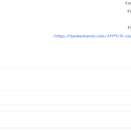
Cus
F
F
https://bankevitamin.com/8639/fl-st