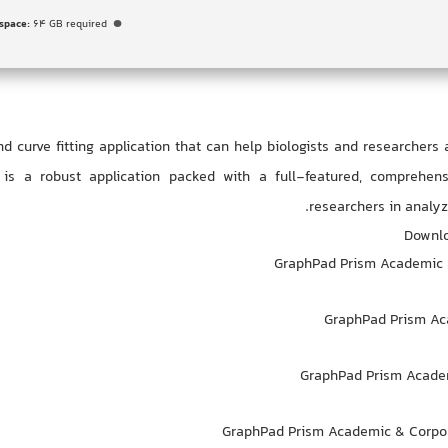
 space:
64 GB required
and curve fitting application that can help biologists and researcher
is a robust application packed with a full-featured, comprehensi
researchers in analy
Downlo
GraphPad Prism Academic 
GraphPad Prism Aca
GraphPad Prism Academ
GraphPad Prism Academic & Corpor