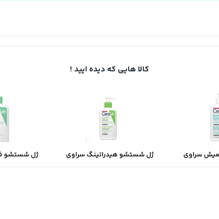
کالا هایی که دیده ایید !
میش سراوی
ژل شستشو هیدراتینگ سراوی
ژل شستشو ف
ب و جوش دار
مخصوص پوست نرمال و خشک
مخصوص پوست 
مخ