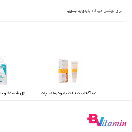
برای نوشتن دیدگاه باید
وارد بشوید
.
ضدآفتاب ضد لک بایودرما اسپات
ژل شستشو بل
ایج SPF50 میل 40
مخصوص پوست چر