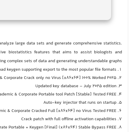
s analyze large data sets and generate comprehensive statistics.
ve biostatistics features that aims to assist biologists and
zing complex sets of data and generating understandable graphs.
ad keygen supporting export to the most popular file formats
& Corporate Crack only no Virus [x86x64] 100% Worked 2025
Updated key database – July 2025 edition
demic & Corporate Portable tool Patch [Stable] Tested FREE
Auto-key injector that runs on startup
ic & Corporate Cracked Full [x86x64] no Virus Tested FREE
Crack patch with full offline activation capabilities
ate Portable + Keygen [Final] (x86x64) Stable Bypass FREE