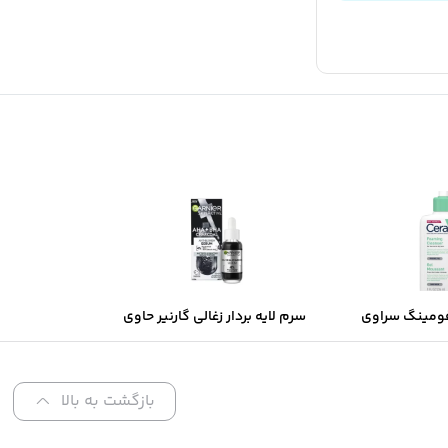
ومینگ سراوی
سرم لایه بردار زغالی گارنیر حاوی
های نرمال تا
AHA و BHA
تلط
بازگشت به بالا