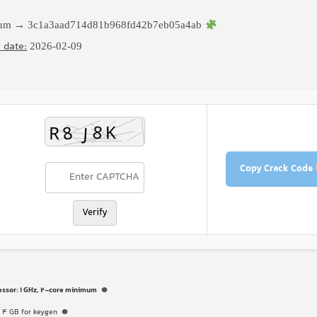
Hash sum → 3c1a3aad714d81b968fd42b7eb05a4ab
 date:
2026-02-09
Copy Crack Code
Verify
essor:
1 GHz, 2-core minimum
:
4 GB for keygen