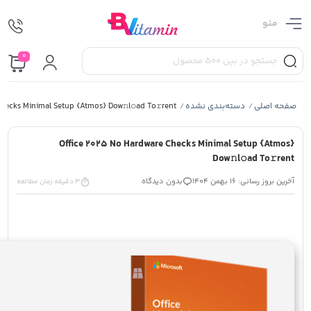
منو
0
صفحه اصلی
دسته‌بندی نشده
hecks Minimal Setup {Atmos} Dow𝚗l𝚘ad To𝚛rent
/
/
Office 2025 No Hardware Checks Minimal Setup {Atmos}
Dow𝚗l𝚘ad To𝚛rent
آخرین بروز رسانی: 16 بهمن 1404
بدون دیدگاه
3 دقیقه زمان مطالعه