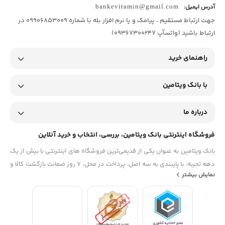
آدرس ایمیل:
bankevitamin@gmail.com
جهت ارتباط مستقیم ، پیامک و یا نرم افزار بله با شماره 09906853009 در
ارتباط باشید (واتسآپ 09367300247)
راهنمای خرید
با بانک ویتامین
درباره ما
فروشگاه اینترنتی بانک ویتامین، بررسی، انتخاب و خرید آنلاین
بانک ویتامین به عنوان یکی از قدیمی‌ترین فروشگاه های اینترنتی با بیش از یک
دهه تجربه، با پایبندی به سه اصل، پرداخت در محل، ۷ روز ضمانت بازگشت کالا و
نمایش بیشتر
تضمین اصل‌بودن کالا موفق شده تا همگام با فروشگاه‌های معتبر جهان، به
بزرگ‌ترین فروشگاه اینترنتی ایران تبدیل شود. به محض ورود به سایت
دیجی‌کالا با دنیایی از کالا رو به رو می‌شوید! هر آنچه که نیاز دارید و به ذهن
شما خطور می‌کند در اینجا پیدا خواهید کرد.