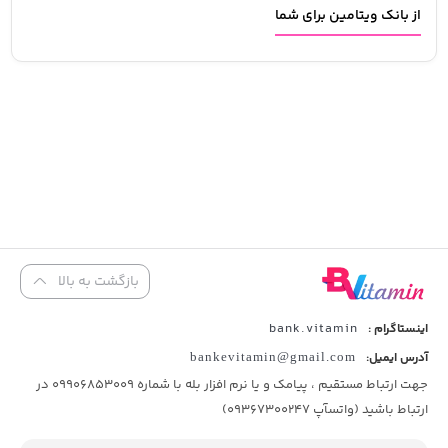
از بانک ویتامین برای شما
بازگشت به بالا
bank.vitamin
اینستاگرام :
آدرس ایمیل:
bankevitamin@gmail.com
جهت ارتباط مستقیم ، پیامک و یا نرم افزار بله با شماره 09906853009 در
ارتباط باشید (واتسآپ 09367300247)