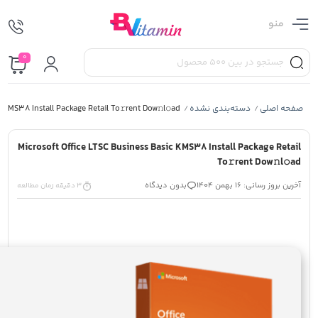
منو
0
صفحه اصلی
دسته‌بندی نشده
c KMS38 Install Package Retail To𝚛rent Dow𝚗l𝚘ad
/
/
Microsoft Office LTSC Business Basic KMS38 Install Package Retail
To𝚛rent Dow𝚗l𝚘ad
آخرین بروز رسانی: 16 بهمن 1404
بدون دیدگاه
3 دقیقه زمان مطالعه