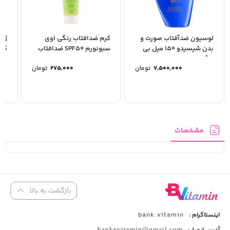
لوسیون ضدآفتاب صورت و
کرم ضدافتاب رنگی اوی
ژل 
بدن شیسیدو 150 میل بی
سبونورم SPF50 ضدافتاب
رنگ
ایرانی
لار
7,500,000
تومان
275,000
تومان
مشخصات
بازگشت به بالا
bank.vitamin
اینستاگرام :
bankevitamin@gmail.com