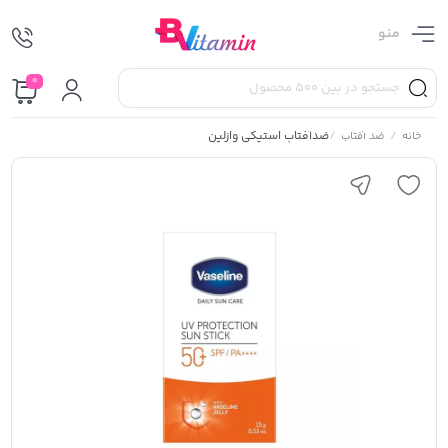
منو
0
/
/
ضدآفتاب استیکی وازلین
خانه
ضد آفتاب