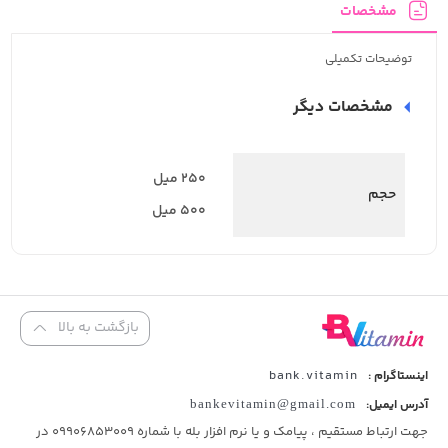
مشخصات
توضیحات تکمیلی
مشخصات دیگر
250 میل
حجم
500 میل
بازگشت به بالا
bank.vitamin
اینستاگرام :
آدرس ایمیل:
bankevitamin@gmail.com
جهت ارتباط مستقیم ، پیامک و یا نرم افزار بله با شماره 09906853009 در