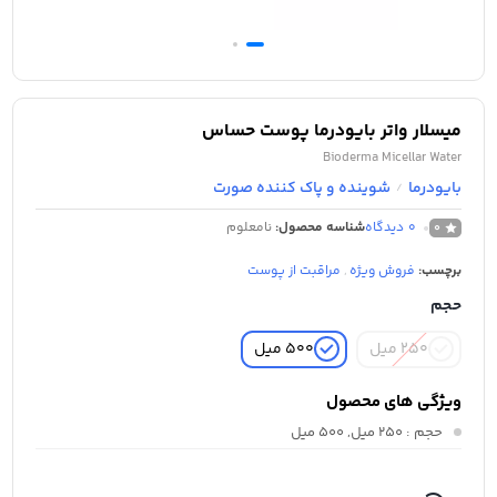
میسلار واتر بایودرما پوست حساس
Bioderma Micellar Water
بایودرما
شوینده و پاک کننده صورت
/
0
دیدگاه
شناسه محصول:
نامعلوم
0
برچسب:
فروش ویژه
,
مراقبت از پوست
حجم
250 میل
500 میل
ویژگی های محصول
حجم
: 250 میل, 500 میل