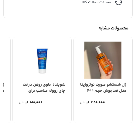
ضمانت اصالت کالا
محصولات مشابه
ژل شستشو صورت نوتروژینا
شوینده حاوی روغن درخت
ژل
مدل ضدجوش حجم 200
چای رووله مناسب برای
میل
پوست های چرب و...
150میلی ل
380,000
تومان
810,000
تومان