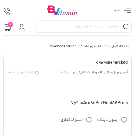
منو
0
صفحه اصلی
دسته‌بندی نشده
o9w0sne0nrckdd
/
/
o9w0sne0nrckdd
آخرین بروز رسانی: 12 خرداد 1405
بدون دیدگاه
3 دقیقه زمان مطالعه
7y2uo5cu8u4n26lunl844cqm
بدون دیدگاه
اشتراک گذاری