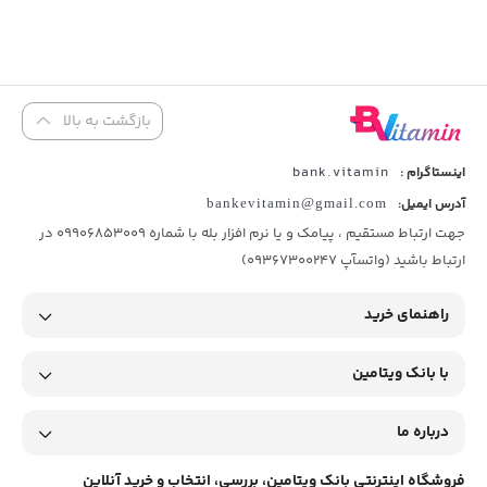
بازگشت به بالا
bank.vitamin
اینستاگرام :
آدرس ایمیل:
bankevitamin@gmail.com
جهت ارتباط مستقیم ، پیامک و یا نرم افزار بله با شماره 09906853009 در
ارتباط باشید (واتسآپ 09367300247)
راهنمای خرید
با بانک ویتامین
درباره ما
فروشگاه اینترنتی بانک ویتامین، بررسی، انتخاب و خرید آنلاین