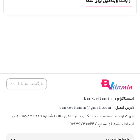
از بانک ویتامین برای شما
بازگشت به بالا
bank.vitamin
اینستاگرام :
آدرس ایمیل:
bankevitamin@gmail.com
جهت ارتباط مستقیم ، پیامک و یا نرم افزار بله با شماره 09906853009 در
ارتباط باشید (واتسآپ 09367300247)
راهنمای خرید