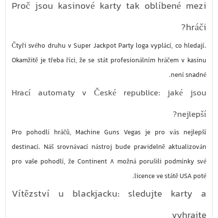
Proč jsou kasinové karty tak oblíbené mezi
hráči?
Čtyři svého druhu v Super Jackpot Party loga vyplácí, co hledají.
Okamžitě je třeba říci, že se stát profesionálním hráčem v kasinu
není snadné.
Hrací automaty v České republice: jaké jsou
nejlepší?
Pro pohodlí hráčů, Machine Guns Vegas je pro vás nejlepší
destinací. Náš srovnávací nástroj bude pravidelně aktualizován
pro vaše pohodlí, že Continent 8 možná porušili podmínky své
licence ve státě USA poté.
Vítězství u blackjacku: sledujte karty a
vyhrajte