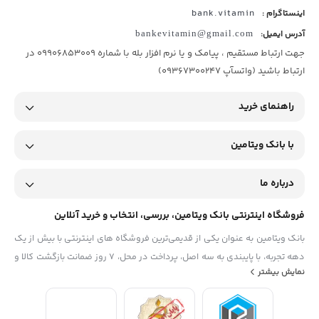
bank.vitamin
اینستاگرام :
آدرس ایمیل:
bankevitamin@gmail.com
جهت ارتباط مستقیم ، پیامک و یا نرم افزار بله با شماره 09906853009 در
ارتباط باشید (واتسآپ 09367300247)
راهنمای خرید
با بانک ویتامین
درباره ما
فروشگاه اینترنتی بانک ویتامین، بررسی، انتخاب و خرید آنلاین
بانک ویتامین به عنوان یکی از قدیمی‌ترین فروشگاه های اینترنتی با بیش از یک
دهه تجربه، با پایبندی به سه اصل، پرداخت در محل، ۷ روز ضمانت بازگشت کالا و
نمایش بیشتر
تضمین اصل‌بودن کالا موفق شده تا همگام با فروشگاه‌های معتبر جهان، به
بزرگ‌ترین فروشگاه اینترنتی ایران تبدیل شود. به محض ورود به سایت
دیجی‌کالا با دنیایی از کالا رو به رو می‌شوید! هر آنچه که نیاز دارید و به ذهن