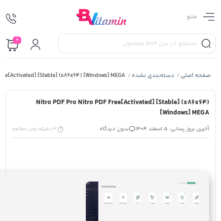
منو
0
صفحه اصلی
دسته‌بندی نشده
Free[Activated] [Stable] (x86x64) [Windows] MEGA
/
/
Nitro PDF Pro Nitro PDF Free[Activated] [Stable] (x86x64)
[Windows] MEGA
آخرین بروز رسانی: 5 اسفند 1404
بدون دیدگاه
3 دقیقه زمان مطالعه