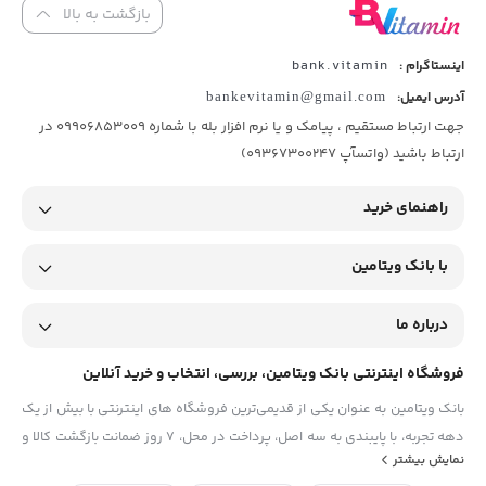
بازگشت به بالا
bank.vitamin
اینستاگرام :
آدرس ایمیل:
bankevitamin@gmail.com
جهت ارتباط مستقیم ، پیامک و یا نرم افزار بله با شماره 09906853009 در
ارتباط باشید (واتسآپ 09367300247)
راهنمای خرید
با بانک ویتامین
درباره ما
فروشگاه اینترنتی بانک ویتامین، بررسی، انتخاب و خرید آنلاین
بانک ویتامین به عنوان یکی از قدیمی‌ترین فروشگاه های اینترنتی با بیش از یک
دهه تجربه، با پایبندی به سه اصل، پرداخت در محل، ۷ روز ضمانت بازگشت کالا و
نمایش بیشتر
تضمین اصل‌بودن کالا موفق شده تا همگام با فروشگاه‌های معتبر جهان، به