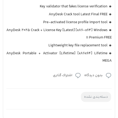
Key validator that fakes license verification
AnyDesk Crack tool Latest Final FREE
Pre-activated license profile import tool
AnyDesk 2025 Crack + License Key [Latest] [x86-x64] Windows
11 Premium FREE
Lightweight key file replacement tool
AnyDesk Portable + Activator [Lifetime] [x86x64] Lifetime
MEGA
بدون دیدگاه
اشتراک گذاری
دسته‌بندی نشده