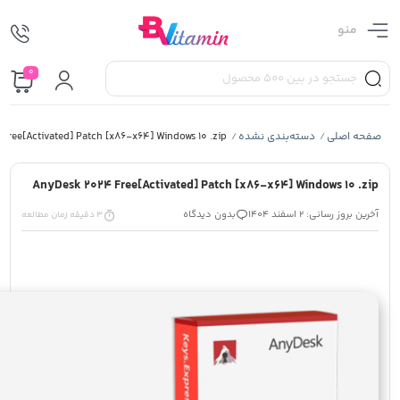
منو
0
صفحه اصلی
دسته‌بندی نشده
Free[Activated] Patch [x86-x64] Windows 10 .zip
/
/
AnyDesk 2024 Free[Activated] Patch [x86-x64] Windows 10 .zip
آخرین بروز رسانی: 2 اسفند 1404
بدون دیدگاه
3 دقیقه زمان مطالعه