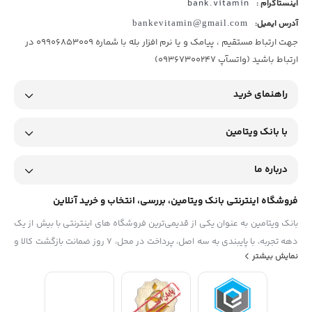
bank.vitamin
اینستاگرام :
آدرس ایمیل:
bankevitamin@gmail.com
جهت ارتباط مستقیم ، پیامک و یا نرم افزار بله با شماره 09906853009 در
ارتباط باشید (واتسآپ 09367300247)
راهنمای خرید
با بانک ویتامین
درباره ما
فروشگاه اینترنتی بانک ویتامین، بررسی، انتخاب و خرید آنلاین
بانک ویتامین به عنوان یکی از قدیمی‌ترین فروشگاه های اینترنتی با بیش از یک
دهه تجربه، با پایبندی به سه اصل، پرداخت در محل، ۷ روز ضمانت بازگشت کالا و
نمایش بیشتر
تضمین اصل‌بودن کالا موفق شده تا همگام با فروشگاه‌های معتبر جهان، به
بزرگ‌ترین فروشگاه اینترنتی ایران تبدیل شود. به محض ورود به سایت
دیجی‌کالا با دنیایی از کالا رو به رو می‌شوید! هر آنچه که نیاز دارید و به ذهن