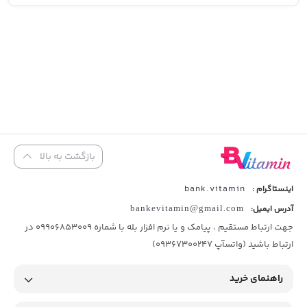
بازگشت به بالا
bank.vitamin
اینستاگرام :
آدرس ایمیل:
bankevitamin@gmail.com
جهت ارتباط مستقیم ، پیامک و یا نرم افزار بله با شماره 09906853009 در
ارتباط باشید (واتسآپ 09367300247)
راهنمای خرید