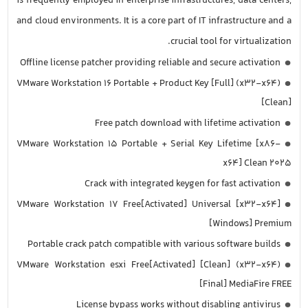
is frequently employed in enterprise infrastructures, data centers,
and cloud environments. It is a core part of IT infrastructure and a
crucial tool for virtualization.
Offline license patcher providing reliable and secure activation
VMware Workstation 16 Portable + Product Key [Full] (x32-x64)
[Clean]
Free patch download with lifetime activation
VMware Workstation 15 Portable + Serial Key Lifetime [x86-
x64] Clean 2025
Crack with integrated keygen for fast activation
VMware Workstation 17 Free[Activated] Universal [x32-x64]
[Windows] Premium
Portable crack patch compatible with various software builds
VMware Workstation esxi Free[Activated] [Clean] (x32-x64)
[Final] MediaFire FREE
License bypass works without disabling antivirus