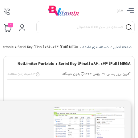
منو
0
Portable + Serial Key [Final] x86-x64 [Full] MEGA
دسته‌بندی نشده
صفحه اصلی
/
/
NetLimiter Portable + Serial Key [Final] x86-x64 [Full] MEGA
بدون دیدگاه
آخرین بروز رسانی: 29 بهمن 1404
3 دقیقه زمان مطالعه